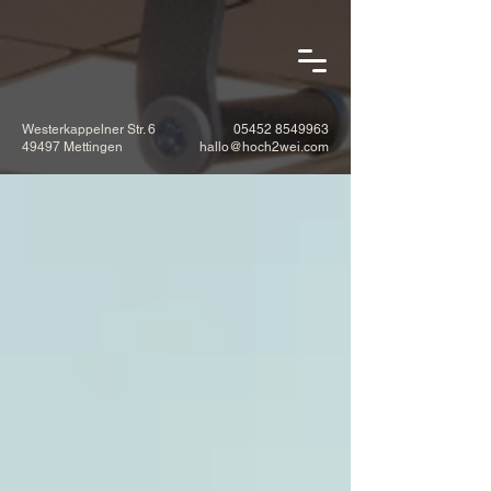
Westerkappelner Str. 6
05452 8549963
49497 Mettingen
hallo@hoch2wei.com