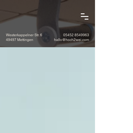
Westerkappelner Str. 6
05452 8549963
49497 Mettingen
hallo@hoch2wei.com